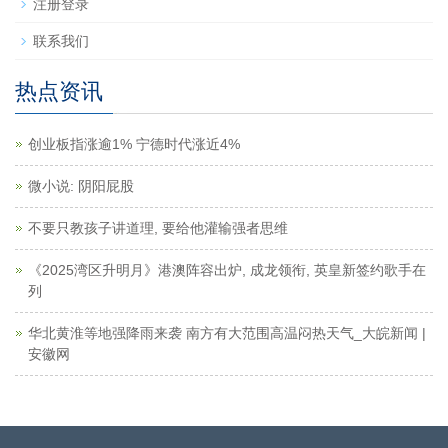
注册登录
联系我们
热点资讯
创业板指涨逾1% 宁德时代涨近4%
微小说: 阴阳屁股
不要只教孩子讲道理, 要给他灌输强者思维
《2025湾区升明月》港澳阵容出炉, 成龙领衔, 英皇新签约歌手在
列
华北黄淮等地强降雨来袭 南方有大范围高温闷热天气_大皖新闻 |
安徽网